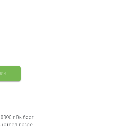
НИИ
8800 г.Выборг,
4 (отдел после