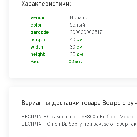
Характеристики:
vendor
Noname
color
белый
barcode
2000000005171
length
40
см
width
30
см
height
25
см
Вес
0.5кг.
Варианты доставки товара Ведро с руч
БЕСПЛАТНО самовывоз: 188800 г.Выборг, Московс
БЕСПЛАТНО по г.Выборгу при заказе от 500р.Та