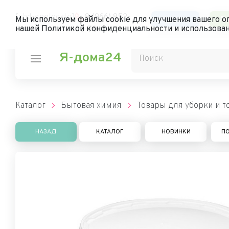
[chd-geolocate]
8 (966) 852-
Каталог
Ли
Мы используем файлы cookie для улучшения вашего оп
нашей Политикой конфиденциальности и использован
00-70
Я-дома24
Каталог
Бытовая химия
Товары для уборки и 
НАЗАД
КАТАЛОГ
НОВИНКИ
П