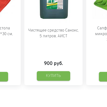
стола
Салф
Чистящее средство Санокс,
*30 см,
микро
5 литров, АИСТ
Я
900
руб.
КУПИТЬ