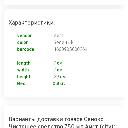
Характеристики:
vendor
Аист
color
Зеленый
barcode
4600905000264
length
7
см
width
7
см
height
29
см
Вес
0.8кг.
Варианты доставки товара Санокс
Чистящее средство 750 мл Аист {city}: