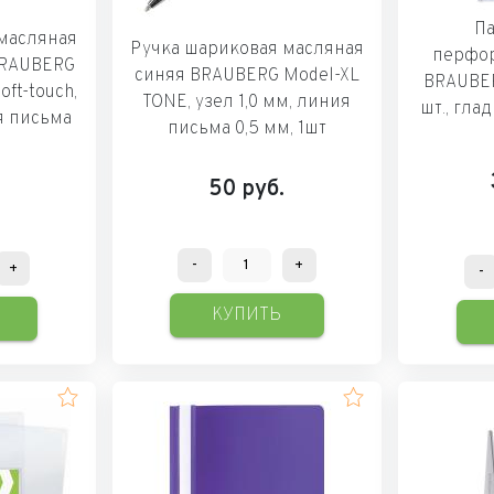
П
масляная
Ручка шариковая масляная
перфо
BRAUBERG
синяя BRAUBERG Model-XL
BRAUBE
oft-touch,
TONE, узел 1,0 мм, линия
шт., гла
ия письма
письма 0,5 мм, 1шт
50
руб.
-
+
+
-
КУПИТЬ