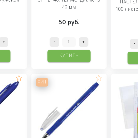
 мужской
57*12*40, ТЕРМО, диаметр
ПАСТЕЛ
42 мм
100 лист
50
руб.
+
-
+
-
КУПИТЬ
ХИТ