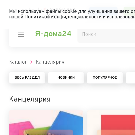
[chd-geolocate]
8 (966) 852-
Каталог
Ли
Мы используем файлы cookie для улучшения вашего оп
нашей Политикой конфиденциальности и использован
00-70
Я-дома24
Каталог
Канцелярия
ВЕСЬ РАЗДЕЛ
НОВИНКИ
ПОПУЛЯРНОЕ
Канцелярия