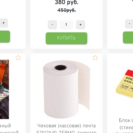
380
руб.
450руб.
+
-
-
+
КУПИТЬ
Блок 
очный
Чековая (кассовая) лента
(стик