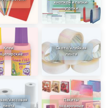
кнопкой и папки-
уголки
Клеи
Скотч/клейкая
нцелярские
лента
вая/кассовая
Пакеты
лента
подарочные