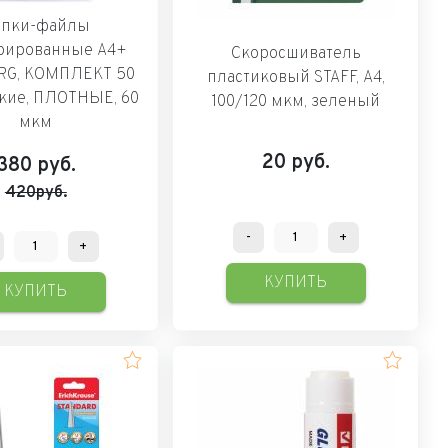
апки-файлы
рированные А4+
Скоросшиватель
RG, КОМПЛЕКТ 50
пластиковый STAFF, А4,
дкие, ПЛОТНЫЕ, 60
100/120 мкм, зеленый
мкм
20
руб.
380
руб.
420руб.
-
+
+
КУПИТЬ
КУПИТЬ