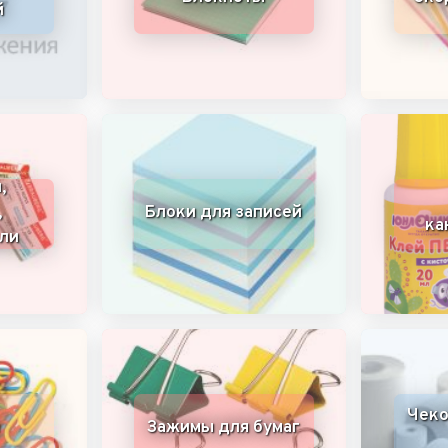
й
,
,
Блоки для записей
ка
ли
Чеко
Зажимы для бумаг