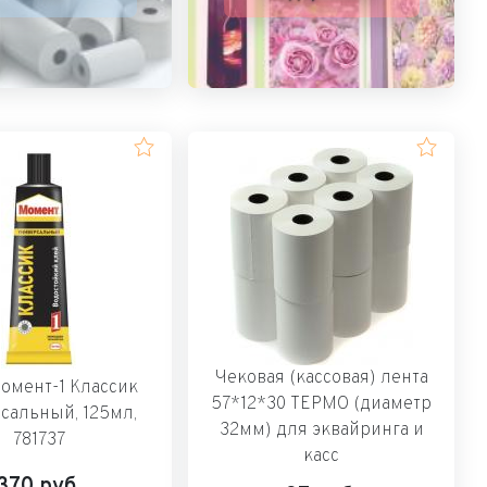
Чековая (кассовая) лента
омент-1 Классик
57*12*30 ТЕРМО (диаметр
сальный, 125мл,
32мм) для эквайринга и
781737
касс
370
руб.