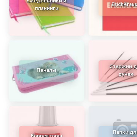
Ежедневники и
ErichKrau
планинги
Стержни д
Пеналы
ручек
Папки дл
Корректоры