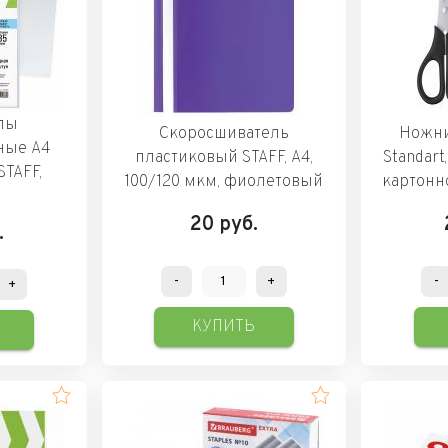
лы
Скоросшиватель
Ножни
ные А4
пластиковый STAFF, А4,
Standart
STAFF,
100/120 мкм, фиолетовый
картонно
20
руб.
.
-
+
-
+
КУПИТЬ