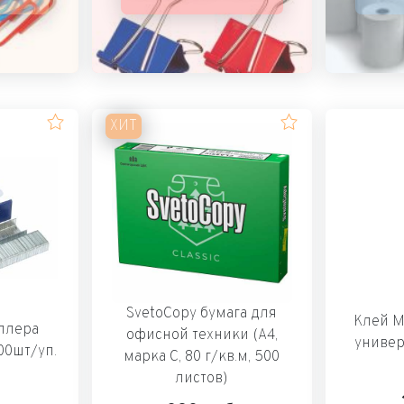
ХИТ
SvetoCopy бумага для
Клей М
плера
офисной техники (А4,
универ
00шт/уп.
марка C, 80 г/кв.м, 500
листов)