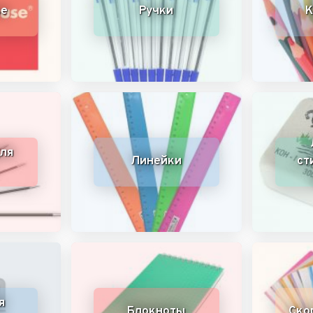
se
Ручки
К
ля
Линейки
ст
я
Блокноты
Ско