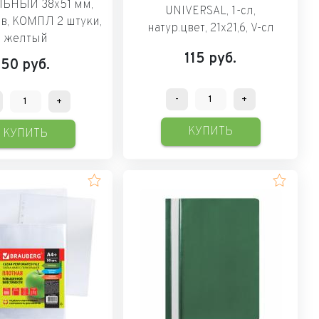
ЬНЫЙ 38х51 мм,
UNIVERSAL, 1-сл,
ов, КОМПЛ 2 штуки,
натур.цвет, 21х21,6, V-сл
желтый
115
руб.
50
руб.
-
+
+
КУПИТЬ
КУПИТЬ