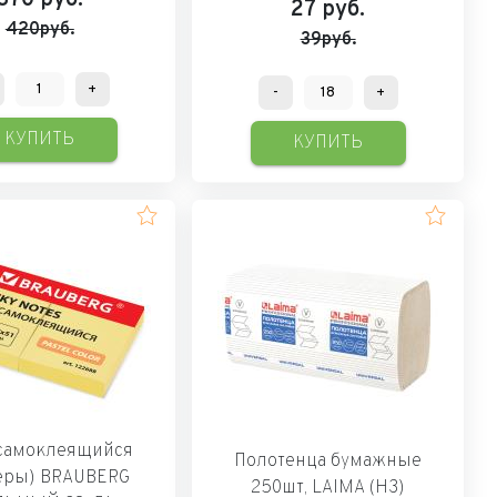
27
руб.
420руб.
39руб.
+
-
+
КУПИТЬ
КУПИТЬ
самоклеящийся
Полотенца бумажные
еры) BRAUBERG
250шт, LAIMA (H3)