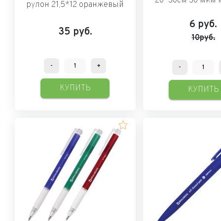
20*30см 30 мкм
рулон 21,5*12 оранжевый
6
руб.
35
руб.
10руб.
-
+
-
КУПИТЬ
КУПИТЬ