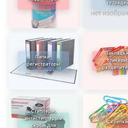
тетраде
Закладки
Папки-
стикеры
регистраторы
разделите
Степлеры,
антистеплеры и
Скрепки
скобы для