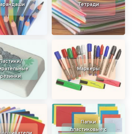
арандаши
Тетради
Ластики/
ирательные
Маркеры
резинки
Папки
пластиковые с
росшиватели