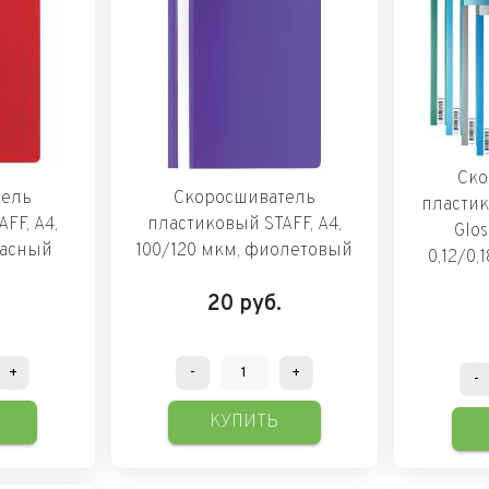
Ско
тель
Скоросшиватель
пластик
FF, А4,
пластиковый STAFF, А4,
Glos
расный
100/120 мкм, фиолетовый
0,12/0,
20
руб.
+
-
+
-
КУПИТЬ