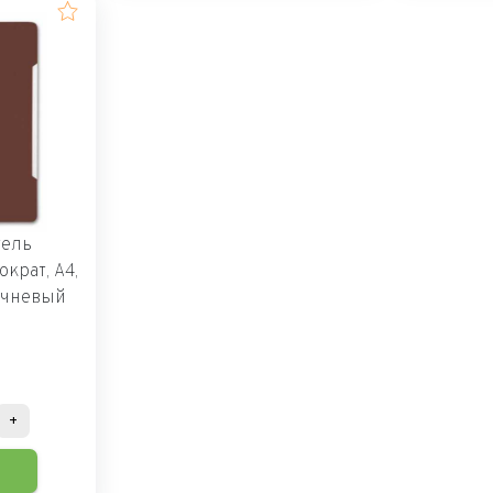
тель
крат, А4,
ичневый
+