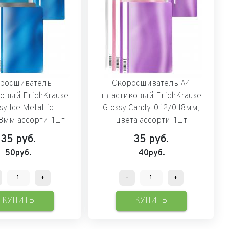
росшиватель
Скоросшиватель А4
овый ErichKrause
пластиковый ErichKrause
sy Ice Metallic
Glossy Candy, 0,12/0,18мм,
18мм ассорти, 1шт
цвета ассорти, 1шт
35
руб.
35
руб.
50руб.
40руб.
+
-
+
КУПИТЬ
КУПИТЬ