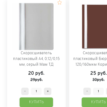
Скоросшиватель
Скоросшива
пластиковый А4, 0,12/0,15
пластиковый Бюро
мм, серый Мам ТД
120/160мкм Кор
20
руб.
25
руб.
29руб.
30руб.
-
+
-
КУПИТЬ
КУПИТЬ