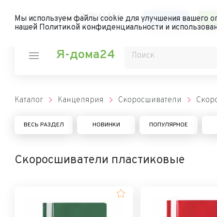
[chd-geolocate]
8 (966) 852-
Каталог
Ли
Мы используем файлы cookie для улучшения вашего оп
нашей Политикой конфиденциальности и использован
00-70
Я-дома24
Каталог
Канцелярия
Скоросшиватели
Скор
ВЕСЬ РАЗДЕЛ
НОВИНКИ
ПОПУЛЯРНОЕ
Скоросшиватели пластиковые