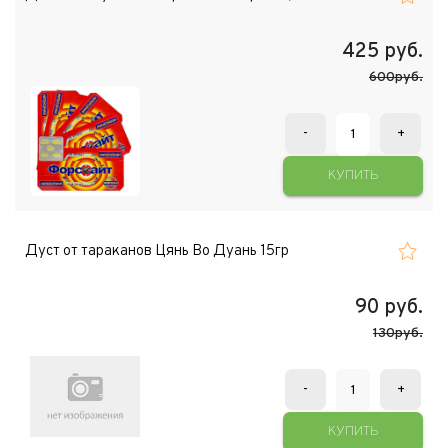
425
руб.
600руб.
-
+
КУПИТЬ
Дуст от тараканов Цянь Во Дуань 15гр
90
руб.
130руб.
-
+
КУПИТЬ