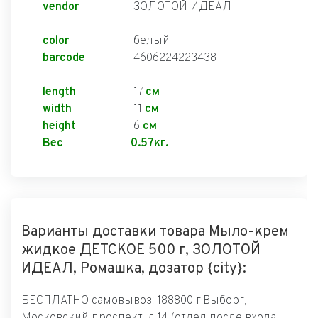
vendor
ЗОЛОТОЙ ИДЕАЛ
color
белый
barcode
4606224223438
length
17
см
width
11
см
height
6
см
Вес
0.57кг.
Варианты доставки товара Мыло-крем
жидкое ДЕТСКОЕ 500 г, ЗОЛОТОЙ
ИДЕАЛ, Ромашка, дозатор {city}:
БЕСПЛАТНО самовывоз: 188800 г.Выборг,
Московский проспект, д.14 (отдел после входа