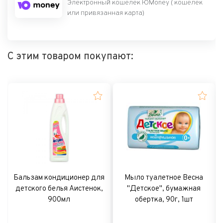
Электронный кошелек ЮMoney ( кошелек
или привязанная карта)
С этим товаром покупают:
Бальзам кондиционер для
Мыло туалетное Весна
детского белья Аистенок,
"Детское", бумажная
900мл
обертка, 90г, 1шт