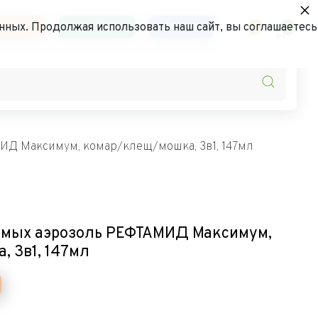
×
ьности
Контакты
АКЦИИ
нных. Продолжая использовать наш сайт, вы соглашаетесь
0
0
ИД Максимум, комар/клещ/мошка, 3в1, 147мл
омых аэрозоль РЕФТАМИД Максимум,
 3в1, 147мл