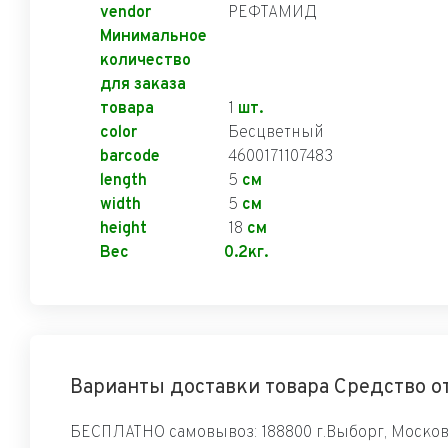
vendor
РЕФТАМИД
Минимальное
количество
для заказа
товара
1
шт.
color
Бесцветный
barcode
4600171107483
length
5
см
width
5
см
height
18
см
Вес
0.2кг.
Варианты доставки товара Средство о
БЕСПЛАТНО самовывоз: 188800 г.Выборг, Московс