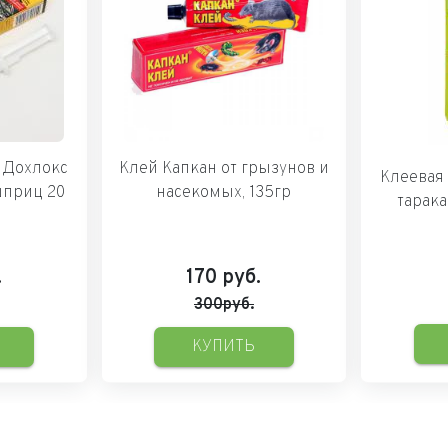
в Дохлокс
Клей Капкан от грызунов и
Клеевая
шприц 20
насекомых, 135гр
тарака
.
170
руб.
300руб.
КУПИТЬ