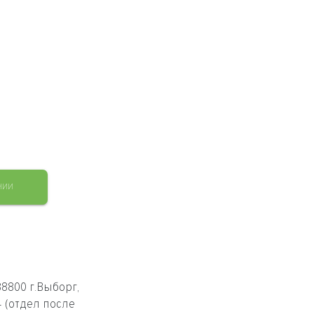
НИИ
8800 г.Выборг,
4 (отдел после