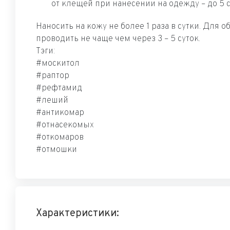
от клещей при нанесении на одежду – до 5 с
Наносить на кожу не более 1 раза в сутки. Для 
проводить не чаще чем через 3 – 5 суток.
Тэги:
#москитол
#раптор
#рефтамид
#леший
#антикомар
#отнасекомых
#откомаров
#отмошки
Характеристики: