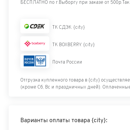
БЕСПЛАТНО по г.Выборгу при заказе от 500р.Та
ТК СДЭК: {city}
ТК BOXBERRY: {city}
Почта России
Отгрузка купленного товара в {city} осуществля
(кроме Сб, Вс и праздничных дней). Оплаченные
Варианты оплаты товара {city}: