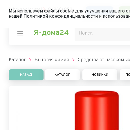
[chd-geolocate]
8 (966) 852-
Каталог
Ли
Мы используем файлы cookie для улучшения вашего оп
нашей Политикой конфиденциальности и использован
00-70
Я-дома24
Каталог
Бытовая химия
Средства от насекомых
НАЗАД
КАТАЛОГ
НОВИНКИ
П