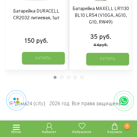
Батарейка MAXELL LR1130
Батарейка DURACELL
BL10 LR54 (V10GA, AG10,
CR2032 литиевая, 1шт
G10, RW49)
35
руб.
150
руб.
44руб.
КУПИТЬ
КУПИТЬ
Я-дома24 {city}.
2026 год. Все права защищены.
0
Меню
Кабинет
Избранное
Корзина