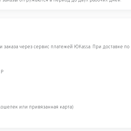
 заказы отгружаются в период до двух рабочих дней.
 заказа через сервис платежей ЮKassa. При доставке по
ИР
ошелек или привязанная карта)