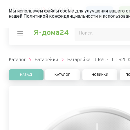
[chd-geolocate]
8 (966) 852-
Каталог
Ли
Мы используем файлы cookie для улучшения вашего оп
нашей Политикой конфиденциальности и использован
00-70
Я-дома24
Каталог
Батарейки
Батарейка DURACELL CR2032
НАЗАД
КАТАЛОГ
НОВИНКИ
П