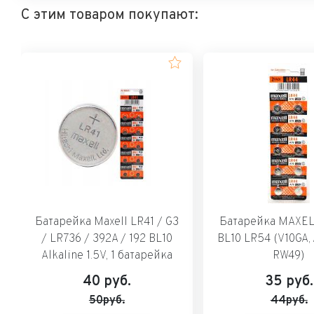
С этим товаром покупают:
Батарейка Maxell LR41 / G3
Батарейка MAXEL
/ LR736 / 392A / 192 BL10
BL10 LR54 (V10GA, 
Alkaline 1.5V, 1 батарейка
RW49)
40
руб.
35
руб.
50руб.
44руб.