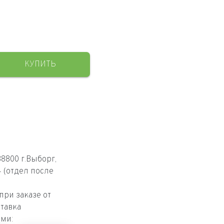
КУПИТЬ
8800 г.Выборг,
4 (отдел после
ри заказе от
тавка
ми: