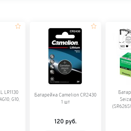
L LR1130
Батар
Батарейка Camelion CR2430
AG10, G10,
Seiz
1 шт
(SR626SW
120
руб.