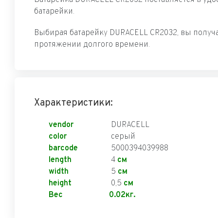
батарейки.
Выбирая батарейку DURACELL CR2032, вы получа
протяжении долгого времени.
Характеристики:
vendor
DURACELL
color
серый
barcode
5000394039988
length
4
см
width
5
см
height
0,5
см
Вес
0.02кг.