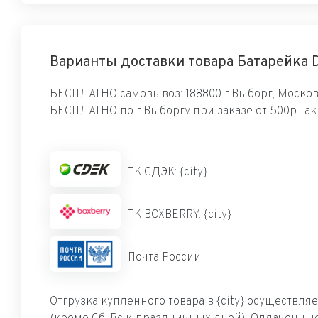
Варианты доставки товара Батарейка D
БЕСПЛАТНО самовывоз: 188800 г.Выборг, Московс
БЕСПЛАТНО по г.Выборгу при заказе от 500р.Та
ТК СДЭК: {city}
ТК BOXBERRY: {city}
Почта России
Отгрузка купленного товара в {city} осуществля