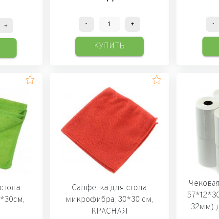
-
+
-
+
КУПИТЬ
Чековая
стола
Салфетка для стола
57*12*3
*30см,
микрофибра, 30*30 см,
32мм) 
Я
КРАСНАЯ