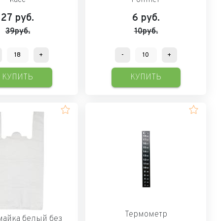
27
руб.
6
руб.
39руб.
10руб.
+
-
+
КУПИТЬ
КУПИТЬ
Термометр
майка белый без