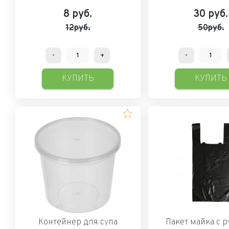
8
руб.
30
руб.
12руб.
50руб.
-
+
-
КУПИТЬ
КУПИТЬ
Контейнер для супа
Пакет майка с 