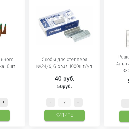
Реше
льного
Скобы для степлера
Альпи
ка 10шт
№24/6, Globus, 1000шт/уп.
33
40
руб.
50руб.
+
-
+
-
КУПИТЬ