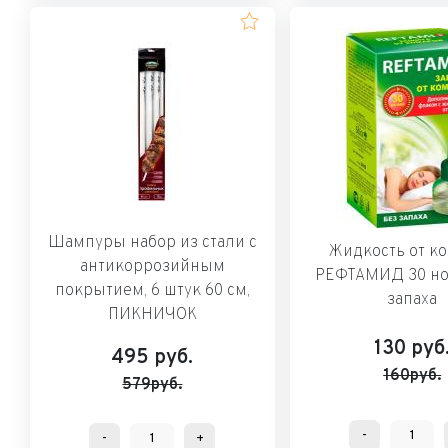
Шампуры набор из стали с
Жидкость от к
антикоррозийным
РЕФТАМИД 30 ноч
покрытием, 6 штук 60 см,
запаха
ПИКНИЧОК
130
руб
495
руб.
160руб.
579руб.
-
-
+