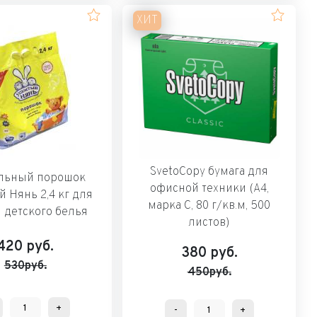
ХИТ
SvetoCopy бумага для
льный порошок
офисной техники (А4,
 Нянь 2,4 кг для
марка C, 80 г/кв.м, 500
 детского белья
листов)
420
руб.
380
руб.
530руб.
450руб.
+
-
+