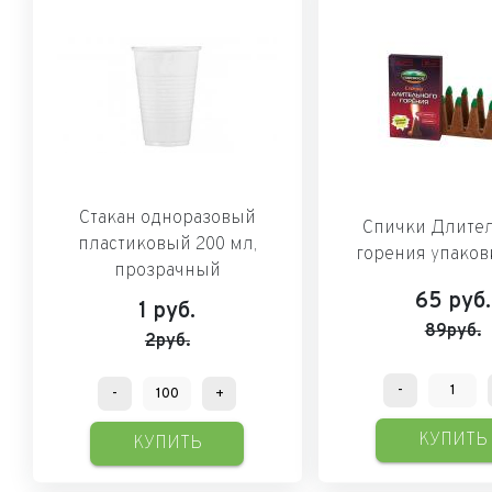
Стакан одноразовый
Спички Длите
пластиковый 200 мл,
горения упаков
прозрачный
65
руб.
1
руб.
89руб.
2руб.
-
-
+
КУПИТЬ
КУПИТЬ