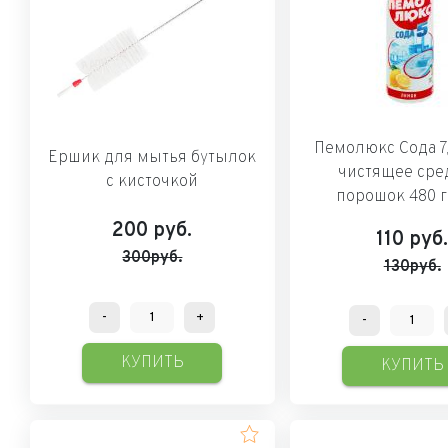
Пемолюкс Сода 7
Ершик для мытья бутылок
чистящее сре
с кисточкой
порошок 480 
200
руб.
110
руб
300руб.
130руб.
-
+
-
КУПИТЬ
КУПИТЬ