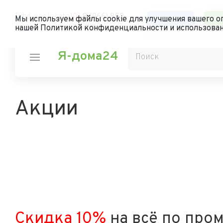
[chd-geolocate]
8 (966) 852-
Каталог
Ли
Мы используем файлы cookie для улучшения вашего оп
нашей Политикой конфиденциальности и использован
00-70
Я-дома24
Акции
Скидка 10%
на всё по про