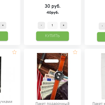
30
руб.
40руб.
+
-
+
-
КУПИТЬ
ручками
Пакет подарочный
Пакет 