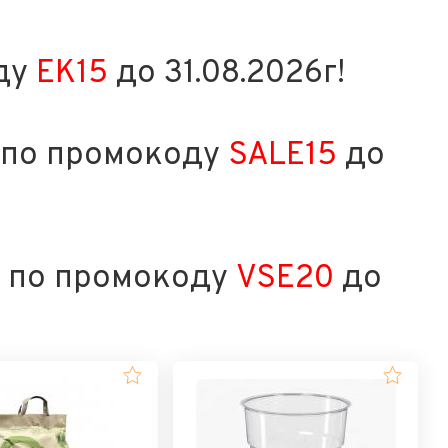
оду
EK15
до 31.08.2026г!
р по промокоду
SALE15
до
р по промокоду
VSE20
до