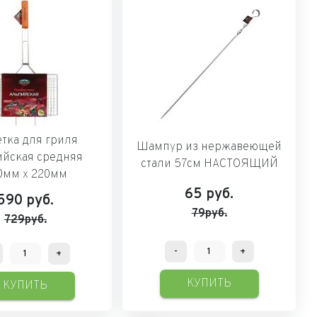
тка для гриля
Шампур из нержавеющей
йская средняя
стали 57см НАСТОЯЩИЙ
0мм х 220мм
65
руб.
590
руб.
79руб.
729руб.
-
+
+
КУПИТЬ
КУПИТЬ