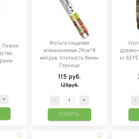
Фольга пищевая
Угол
, Лимон,
алюминиевая 29см*8
древесн
дство
метров, плотность 8мкм,
кг БЕР
грамм
Горница
.
115
руб.
125руб.
+
-
+
-
КУПИТЬ