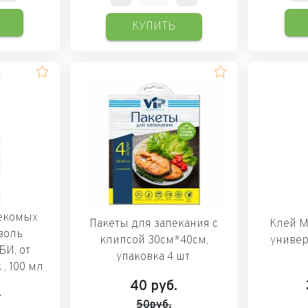
КУПИТЬ
секомых
Пакеты для запекания с
Клей М
золь
клипсой 30см*40см,
универ
И, от
упаковка 4 шт.
, 100 мл
40
руб.
.
50руб.