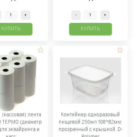
+
-
+
КУПИТЬ
КУПИТЬ
 (кассовая) лента
Контейнер одноразовый
0 ТЕРМО (диаметр
пищевой 250мл 108*82мм,
для эквайринга и
прозрачный с крышкой, D-
касс
Polimer