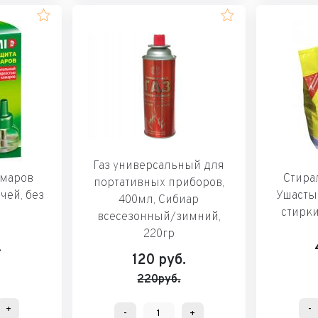
Газ универсальный для
омаров
Стира
портативных приборов,
ей, без
Ушастый
400мл, Сибиар
стирки
всесезонный/зимний,
220гр
.
120
руб.
220руб.
+
-
-
+